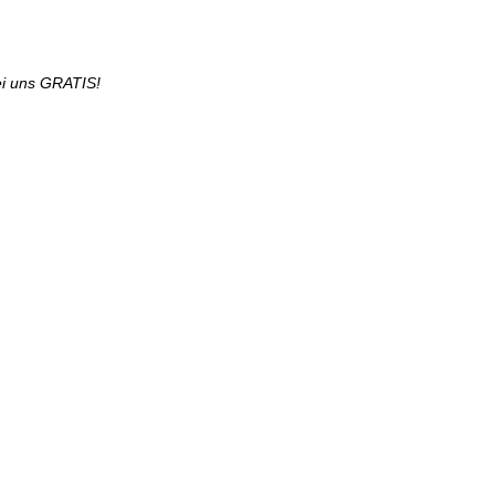
bei uns GRATIS!