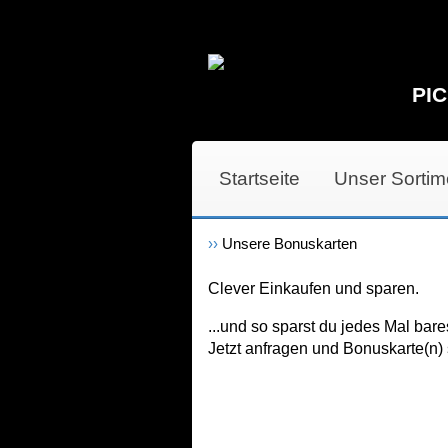
PIC
Startseite
Unser Sortim
Unsere Bonuskarten
Clever Einkaufen und sparen.
...und so sparst du jedes Mal bare
Jetzt anfragen und Bonuskarte(n) 